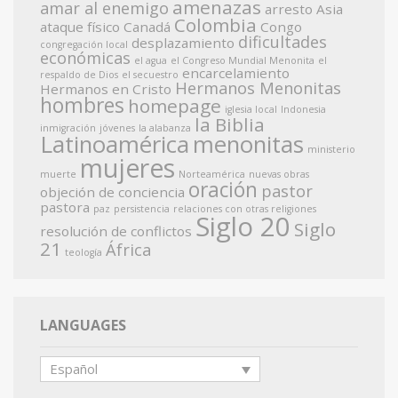
amenazas
amar al enemigo
arresto
Asia
Colombia
ataque físico
Canadá
Congo
dificultades
desplazamiento
congregación local
económicas
el agua
el Congreso Mundial Menonita
el
encarcelamiento
respaldo de Dios
el secuestro
Hermanos Menonitas
Hermanos en Cristo
hombres
homepage
iglesia local
Indonesia
la Biblia
inmigración
jóvenes
la alabanza
Latinoamérica
menonitas
ministerio
mujeres
muerte
Norteamérica
nuevas obras
oración
pastor
objeción de conciencia
pastora
paz
persistencia
relaciones con otras religiones
Siglo 20
Siglo
resolución de conflictos
21
África
teología
LANGUAGES
Español