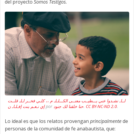
del proyecto
Somos Testigos.
لــاـ نشـدوا عني يـــطيــب معنــى الكـــلـلـ م ،، كلـي فخــر لـلـ قلــت
إي نـعـم بنت إفـلـاـ ن
por
حنا خلقنا لك جنود
.
CC BY-NC-ND 2.0
.
Lo ideal es que los relatos provengan
principalmente
de
personas de la comunidad de fe anabautista, que: